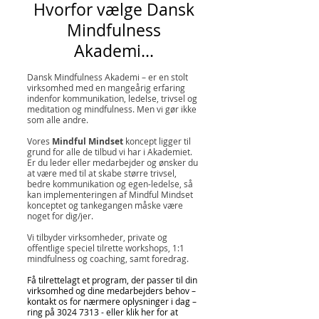
Hvorfor vælge Dansk
Mindfulness
Akademi
...
Dansk Mindfulness Akademi – er en stolt
virksomhed med en mangeårig erfaring
indenfor kommunikation, ledelse, trivsel og
meditation og mindfulness. Men vi gør ikke
som alle andre.
Vores
Mindful Mindset
koncept ligger til
grund for alle de tilbud vi har i Akademiet.
Er du leder eller medarbejder og ønsker du
at være med til at skabe større trivsel,
bedre
kommunikation og egen-ledelse, så
kan implementeringen af Mindful Mindset
konceptet og tankegangen måske være
noget for dig/jer.
Vi tilbyder virksomheder, private og
offentlige speciel tilrette workshops, 1:1
mindfulness og coaching, samt foredrag
.
Få tilrettelagt et program, der passer til din
virksomhed og dine medarbejders behov –
kontakt os for nærmere oplysninger i dag –
ring på
3024 7313
- eller klik her for at