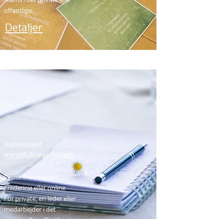
offentlige
Detaljer
Individuelt
mindfuln
ess forløb
Fysisk fremmøde i
Fredericia eller online
For priv
ate, en leder eller
medarbejder i det