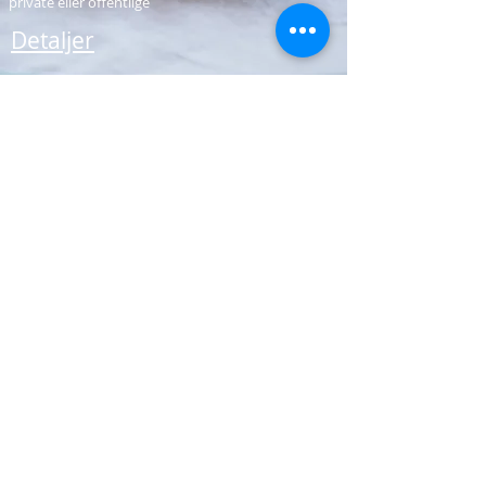
private eller offentlige
Detaljer
Foredrag med Tina
Eldrup
Få Tinas personlige og
inspirerende fortælling
om at vælge livet, tage
beslutninger, og
efterleve værdier
Detaljer