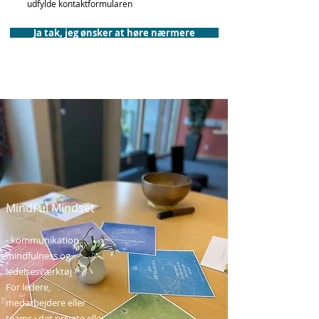
udfylde kontaktformularen
Ja tak, jeg ønsker at høre nærmere
MindFul Mindset
- kommunikation,
mindfulness og
ledelsesværktøj
For ledere,
medarbejdere eller
teams i det private eller